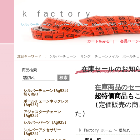
ｋ ｆaｃｔｏｒｙ
シルバーチェーン シルバージュエリー パーツ ジャンプリングの
カートをみる
｜
会員ページ
注目キーワード
シルバーチェーン
リング
チェーンメイル
ボールチェ
在庫セールのお知
商品検索
在庫商品のセ
シルバーチェーン(Ag925)
切り売り
超特価商品もござ
ボールチェーンネックレス
(定価販売の商品
(Ag925)
アジャスターチェーン
た)
(Ag925)
シルバーパーツ（Ag925）
シルバーアクセサリー
k factory ホーム
> 端切れ
(Ag925)