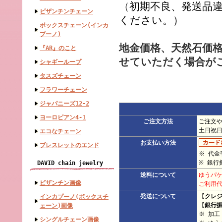
（
初期不良、発送品
ビザンチンチェーン
ください。）
ボックスチェーン(インカ
プーノ)
地金価格、天然石価
『AR』のこと
せていただく場合が
シャギーループ
タスズチェーン
フラワーチェーン
ジャパニーズ12-2
ヨーロピアン4-1
ご注文方法
ご注文
土日祝
エコなチェーン
お支払い方法
ブレスレットのエンド
※ 代金
※ 銀行
DAVID chain jewelry
送料について
ゆうパケ
ビザンチン画像
ご利用代
発送について
【
クレ
インカプーノ(ボックスチ
【
銀行
ェーン)画像
※ 加
シングルチェーン画像