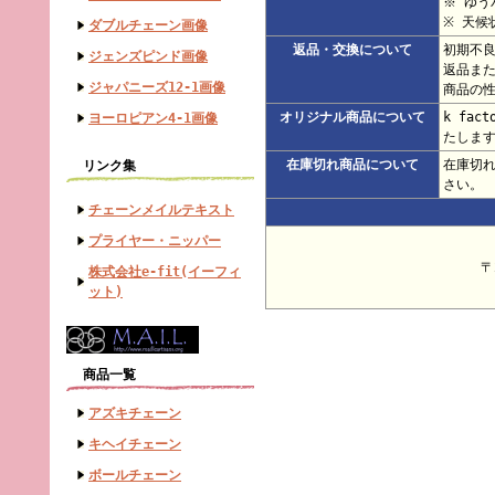
※ ゆ
※ 天候
ダブルチェーン画像
返品・交換について
初期不
ジェンズピンド画像
返品ま
ジャパニーズ12-1画像
商品の
オリジナル商品について
k fa
ヨーロピアン4-1画像
たしま
在庫切れ商品について
在庫切
リンク集
さい。
チェーンメイルテキスト
プライヤー・ニッパー
〒
株式会社e-fit(イーフィ
ット)
商品一覧
アズキチェーン
キヘイチェーン
ボールチェーン