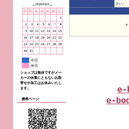
さい。
＜
2026年8月
＞
日
月
火
水
木
金
土
1
2
3
4
5
6
7
8
〒
9
10
11
12
13
14
15
16
17
18
19
20
21
22
23
24
25
26
27
28
29
30
31
今日
休日
ショップは無休ですがメー
カーの休業にともないお取
寄せや加工はお休みいたし
e-
ます。
e-bo
携帯ページ