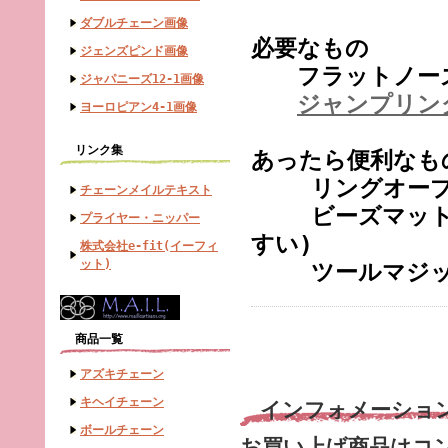
ダブルチェーン画像
必要なもの
ジェンズピンド画像
フラットノーズ
ジャパニーズ12-1画像
ジャンプリン
ヨーロピアン4-1画像
リンク集
あったら便利なも
リングオープ
チェーンメイルテキスト
ビーズマット
プライヤー・ニッパー
すい)
株式会社e-fit(イーフィ
ット)
ツールマジック
商品一覧
アズキチェーン
キヘイチェーン
インフォメーショ
ボールチェーン
お買い上げ商品はコ