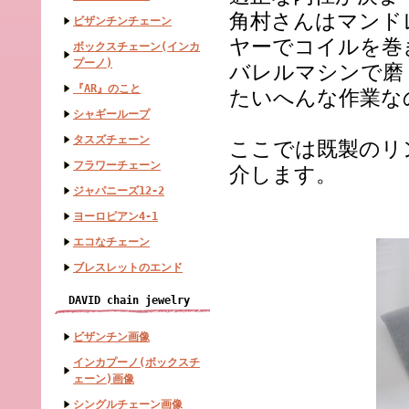
角村さんはマンド
ビザンチンチェーン
ヤーでコイルを巻
ボックスチェーン(インカ
プーノ)
バレルマシンで磨
『AR』のこと
たいへんな作業な
シャギーループ
タスズチェーン
ここでは既製のリ
フラワーチェーン
介します。
ジャパニーズ12-2
ヨーロピアン4-1
エコなチェーン
ブレスレットのエンド
DAVID chain jewelry
ビザンチン画像
インカプーノ(ボックスチ
ェーン)画像
シングルチェーン画像