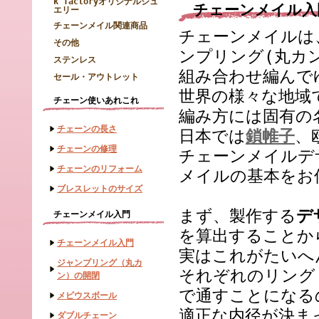
k factoryオリジナルジュ
チェーンメイル入
エリー
チェーンメイル関連商品
チェーンメイルは
その他
ンプリング(丸カ
ステンレス
組み合わせ編んで
セール・アウトレット
世界の様々な地域
チェーン使いあれこれ
編み方には固有の
チェーンの長さ
日本では
鎖帷子
、
チェーンの修理
チェーンメイルデ
チェーンのリフォーム
メイルの基本をお
ブレスレットのサイズ
まず、製作する
デ
チェーンメイル入門
を算出することか
チェーンメイル入門
実はこれがたいへ
ジャンプリング（丸カ
それぞれのリング
ン）の開閉
で通すことになる
メビウスボール
適正な内径が決ま
ダブルチェーン