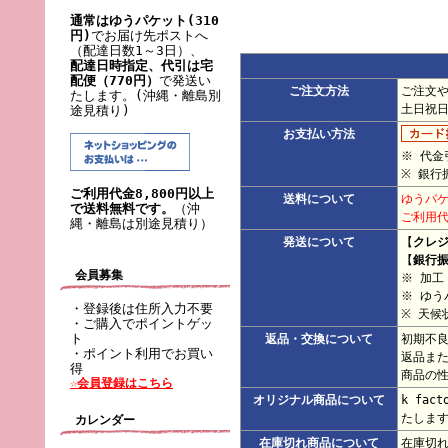
通常はゆうパケット(310
円)
でお届け先ポストへ
（配達日数1～3日）、
配達日時指定、代引は宅
配便（770円）
で発送い
ご注文方法
ご注文
たします。(沖縄・離島別
土日祝
途見積り)
お支払い方法
※ 代金
※ 銀行
ご利用代金8,800円以上
送料について
ゆうパケ
で送料無料です。
（沖
ご利用代
縄・離島は別途見積り）
発送について
【
クレ
【
銀行
会員募集
※ 加
※ ゆ
・登録後は住所入力不要
※ 天候
・ご購入でポイントゲッ
ト
返品・交換について
初期不
・ポイント利用でお買い
返品ま
得
商品の
☆会員登録はこちら
オリジナル商品について
k fa
たしま
カレンダー
在庫切れ商品について
在庫切