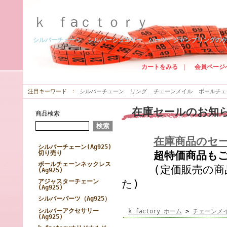
ｋ ｆaｃｔｏｒｙ
シルバーチェーン シルバージュエリー パーツ ジャンプリングの
カートをみる
｜
会員ページ
注目キーワード
シルバーチェーン
リング
チェーンメイル
ボールチェ
在庫セールのお知
商品検索
在庫商品のセ
シルバーチェーン(Ag925)
切り売り
超特価商品もござ
ボールチェーンネックレス
(定価販売の商品
(Ag925)
アジャスターチェーン
た)
(Ag925)
シルバーパーツ（Ag925）
シルバーアクセサリー
k factory ホーム
>
チェーンメ
(Ag925)