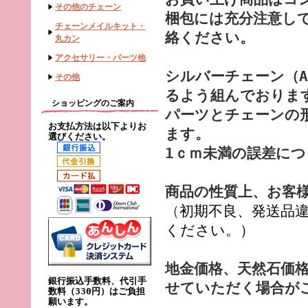
その他のチェーン
梱包には充分注意し
チェーンメイルキット・
絡ください。
丸カン
アクセサリー・パーツ他
シルバーチェーン（A
その他
るよう組んでおりま
ショッピングのご案内
パーツとチェーンの
お支払方法は以下よりお
ます。
選びください。
1ｃｍ未満の誤差に
商品の性質上、お客
（
初期不良、発送品
ください。）
地金価格、天然石価
銀行振込手数料、代引手
せていただく場合が
数料（330円）はご負担
願います。