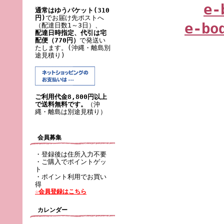
e-
通常はゆうパケット(310
円)
でお届け先ポストへ
e-bo
（配達日数1～3日）、
配達日時指定、代引は宅
配便（770円）
で発送い
たします。(沖縄・離島別
途見積り)
ご利用代金8,800円以上
で送料無料です。
（沖
縄・離島は別途見積り）
会員募集
・登録後は住所入力不要
・ご購入でポイントゲッ
ト
・ポイント利用でお買い
得
☆会員登録はこちら
カレンダー