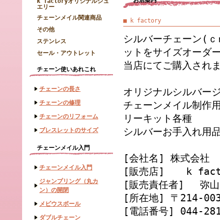
お店案内
k factoryオリジナルジュ
エリー
チェーンメイル関連商品
■ k factory
その他
シルバーチェーン(ｃ
ステンレス
ットをサイズオーダ
セール・アウトレット
当店にてご購入され
チェーン使いあれこれ
チェーンの長さ
オリジナルシルバー
チェーンの修理
チェーンメイル制作
チェーンのリフォーム
リーキット各種
シルバーお手入れ用
ブレスレットのサイズ
チェーンメイル入門
[会社名] 株式会社 e
チェーンメイル入門
[販売店] k fact
ジャンプリング（丸カ
[販売責任者] 弥山
ン）の開閉
[所在地] 〒214-0
メビウスボール
[電話番号] 044-281
ダブルチェーン