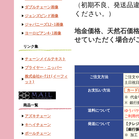
（
初期不良、発送品
ダブルチェーン画像
ください。）
ジェンズピンド画像
ジャパニーズ12-1画像
地金価格、天然石価
ヨーロピアン4-1画像
せていただく場合が
リンク集
チェーンメイルテキスト
プライヤー・ニッパー
株式会社e-fit(イーフィ
ご注文方法
ご注文
ット)
土日祝
お支払い方法
※ 代金
※ 銀行
商品一覧
送料について
ゆうパケ
アズキチェーン
ご利用代
発送について
【
クレ
キヘイチェーン
【
銀行
ボールチェーン
※ 加