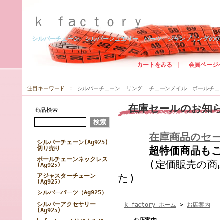
ｋ ｆaｃｔｏｒｙ
シルバーチェーン シルバージュエリー パーツ ジャンプリングの
カートをみる
｜
会員ページ
注目キーワード
シルバーチェーン
リング
チェーンメイル
ボールチェ
在庫セールのお知
商品検索
在庫商品のセ
シルバーチェーン(Ag925)
切り売り
超特価商品もござ
ボールチェーンネックレス
(定価販売の商品
(Ag925)
アジャスターチェーン
た)
(Ag925)
シルバーパーツ（Ag925）
シルバーアクセサリー
k factory ホーム
>
お店案内
(Ag925)