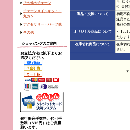
※ ゆ
その他のチェーン
※ 天候
チェーンメイルキット・
返品・交換について
初期不
丸カン
返品ま
アクセサリー・パーツ他
商品の
オリジナル商品について
k fa
その他
たしま
ショッピングのご案内
在庫切れ商品について
在庫切
さい。
お支払方法は以下よりお
選びください。
〒
銀行振込手数料、代引手
数料（330円）はご負担
願います。