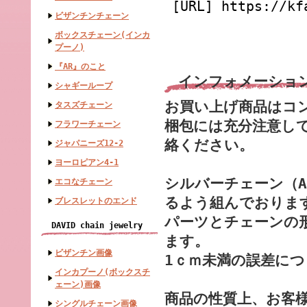
[URL] https://kf
ビザンチンチェーン
ボックスチェーン(インカ
プーノ)
『AR』のこと
インフォメーショ
シャギーループ
お買い上げ商品はコ
タスズチェーン
梱包には充分注意し
フラワーチェーン
絡ください。
ジャパニーズ12-2
ヨーロピアン4-1
シルバーチェーン（A
エコなチェーン
るよう組んでおりま
ブレスレットのエンド
パーツとチェーンの
DAVID chain jewelry
ます。
ビザンチン画像
1ｃｍ未満の誤差に
インカプーノ(ボックスチ
ェーン)画像
商品の性質上、お客
シングルチェーン画像