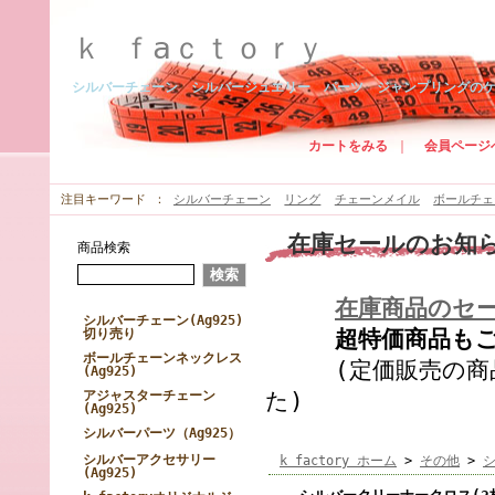
ｋ ｆaｃｔｏｒｙ
シルバーチェーン シルバージュエリー パーツ ジャンプリングの
カートをみる
｜
会員ページ
注目キーワード
シルバーチェーン
リング
チェーンメイル
ボールチェ
在庫セールのお知
商品検索
在庫商品のセ
シルバーチェーン(Ag925)
切り売り
超特価商品もござ
ボールチェーンネックレス
(定価販売の商品
(Ag925)
アジャスターチェーン
た)
(Ag925)
シルバーパーツ（Ag925）
シルバーアクセサリー
k factory ホーム
>
その他
>
(Ag925)