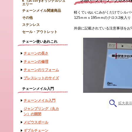
シルバークリーナークロス(2
k factoryオリジナルジュ
エリー
チェーンメイル関連商品
軽くていねいにみがくだけでシルバ
その他
125ｍｍｘ195ｍｍのクロス2枚入り
ステンレス
外袋に記載されている注意事項をお
セール・アウトレット
チェーン使いあれこれ
チェーンの長さ
チェーンの修理
チェーンのリフォーム
ブレスレットのサイズ
チェーンメイル入門
チェーンメイル入門
拡大表
ジャンプリング（丸カ
ン）の開閉
メビウスボール
ダブルチェーン