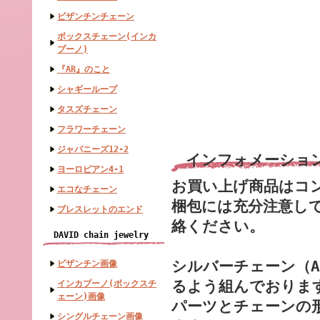
ビザンチンチェーン
ボックスチェーン(インカ
プーノ)
『AR』のこと
シャギーループ
タスズチェーン
フラワーチェーン
ジャパニーズ12-2
インフォメーショ
ヨーロピアン4-1
お買い上げ商品はコ
エコなチェーン
梱包には充分注意し
ブレスレットのエンド
絡ください。
DAVID chain jewelry
シルバーチェーン（A
ビザンチン画像
るよう組んでおりま
インカプーノ(ボックスチ
ェーン)画像
パーツとチェーンの
シングルチェーン画像