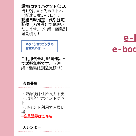
通常はゆうパケット(310
円)
でお届け先ポストへ
（配達日数1～3日）、
配達日時指定、代引は宅
配便（770円）
で発送い
たします。(沖縄・離島別
途見積り)
e-
e-bo
ご利用代金8,800円以上
で送料無料です。
（沖
縄・離島は別途見積り）
会員募集
・登録後は住所入力不要
・ご購入でポイントゲッ
ト
・ポイント利用でお買い
得
☆会員登録はこちら
カレンダー