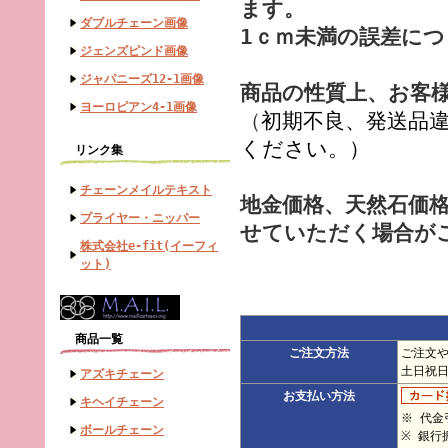
ます。
ダブルチェーン画像
1ｃｍ未満の誤差に
ジェンズピンド画像
ジャパニーズ12-1画像
商品の性質上、お客
ヨーロピアン4-1画像
（
初期不良、発送品
ください。）
リンク集
チェーンメイルテキスト
地金価格、天然石価
プライヤー・ニッパー
せていただく場合が
株式会社e-fit(イーフィ
ット)
商品一覧
ご注文方法
ご注文
土日祝
アズキチェーン
お支払い方法
キヘイチェーン
※ 代金
ボールチェーン
※ 銀行