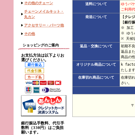
その他のチェーン
送料について
ゆうパケ
ご利用代
チェーンメイルキット・
丸カン
発送について
【
クレ
【
銀行
アクセサリー・パーツ他
※ 加
※ ゆ
その他
※ 天候
ショッピングのご案内
返品・交換について
初期不
返品ま
お支払方法は以下よりお
商品の
選びください。
オリジナル商品について
k fa
たしま
在庫切れ商品について
在庫切
さい。
〒
銀行振込手数料、代引手
数料（330円）はご負担
願います。